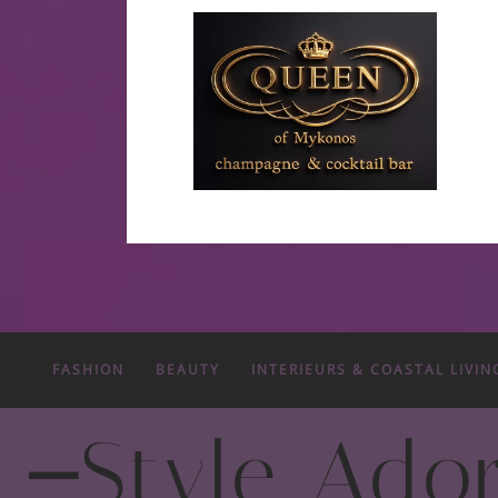
FASHION
BEAUTY
INTERIEURS & COASTAL LIVIN
-
Style Ado