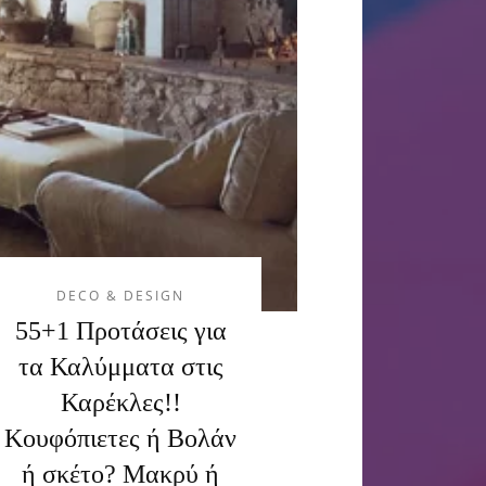
DECO & DESIGN
55+1 Προτάσεις για
τα Καλύμματα στις
Καρέκλες!!
Κουφόπιετες ή Βολάν
ή σκέτο? Μακρύ ή