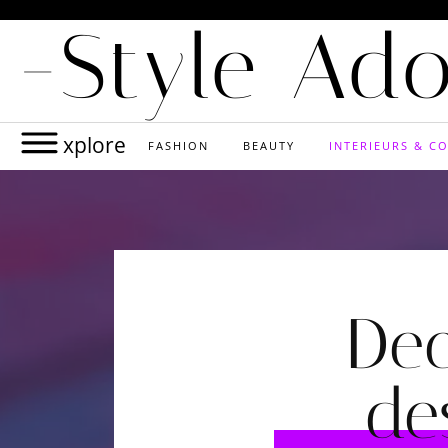
-Style Ad
xplore
FASHION
BEAUTY
INTERIEURS & CO
De
de