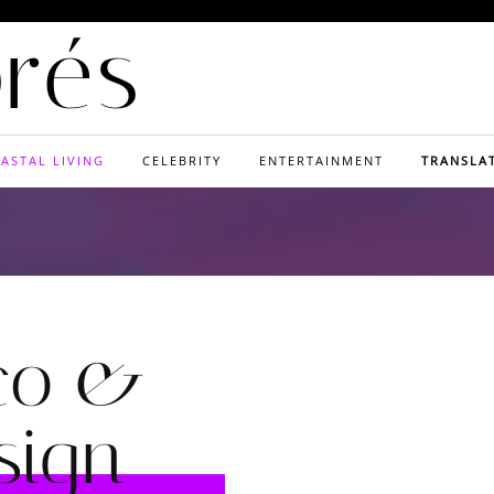
orés
ASTAL LIVING
CELEBRITY
ENTERTAINMENT
TRANSLA
co &
sign