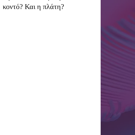
κοντό? Και η πλάτη?