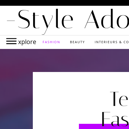
-Style Ad
xplore
FASHION
BEAUTY
INTERIEURS & CO
Te
Fas