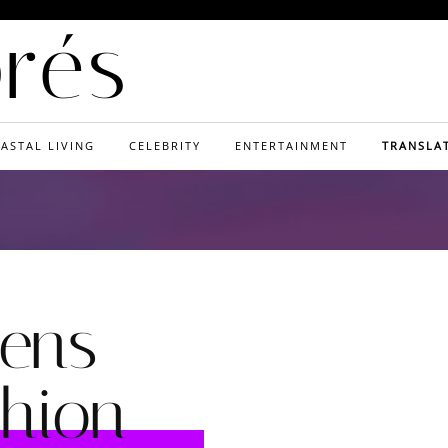
orés
ASTAL LIVING
CELEBRITY
ENTERTAINMENT
TRANSLA
ens
hion