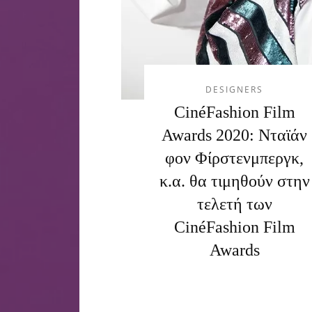
DESIGNERS
CinéFashion Film
Awards 2020: Νταϊάν
φον Φίρστενμπεργκ,
κ.α. θα τιμηθούν στην
τελετή των
CinéFashion Film
Awards