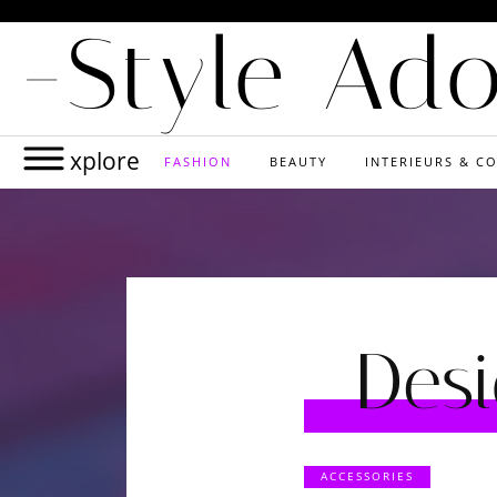
-Style Ad
xplore
FASHION
BEAUTY
INTERIEURS & CO
Desi
ACCESSORIES