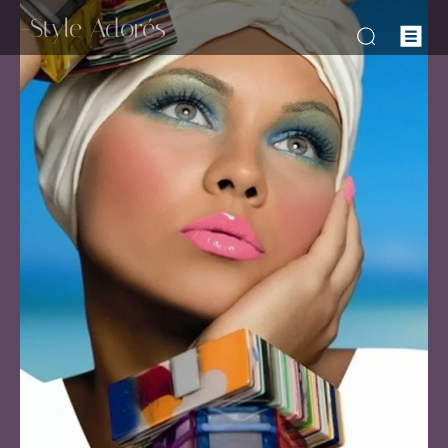
-Style Adorés