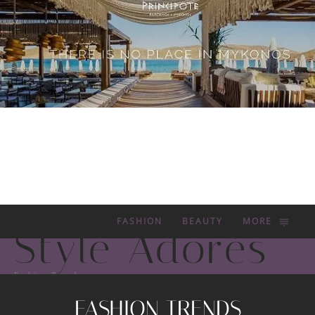
FASHION
BEAUTY
MORE
Style Adorés
Fashion Trends
FASHION TRENDS