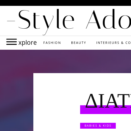
-Style Ad
xplore
FASHION
BEAUTY
INTERIEURS & CO
ΔΙΑ
BABIES & KIDS