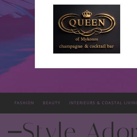
FASHION
BEAUTY
INTERIEURS & COASTAL LIVIN
-
Style Ado