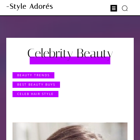
-Style Adorés
Celebrity Beauty
BEAUTY TRENDS
BEST BEAUTY BUYS
CELEB HAIR STYLE