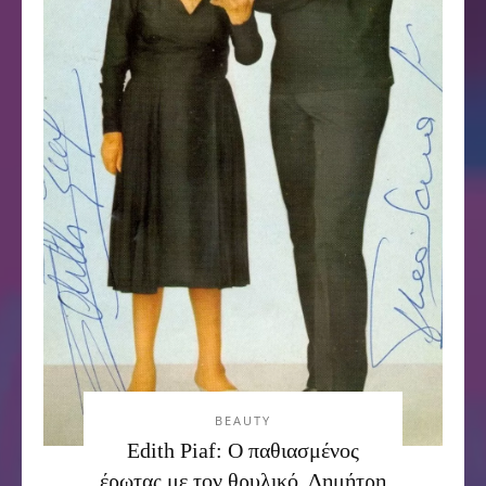
BEAUTY
Εdith Piaf: Ο παθιασμένος
έρωτας με τον θρυλικό, Δημήτρη