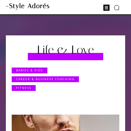
-Style Adorés
Life & Love
BABIES & KIDS
CAREER & BUSINESS COACHING
FITNESS