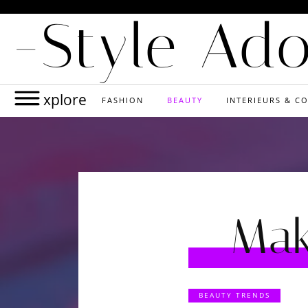
-Style Ad
xplore
FASHION
BEAUTY
INTERIEURS & CO
Mak
BEAUTY TRENDS