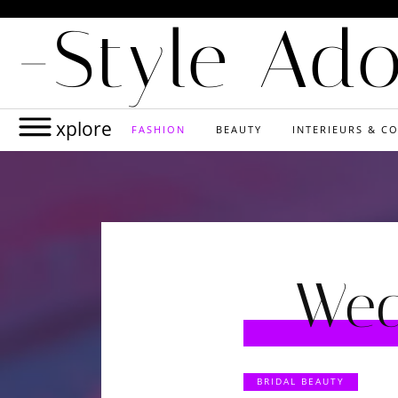
-Style Ad
xplore
FASHION
BEAUTY
INTERIEURS & CO
Wed
BRIDAL BEAUTY