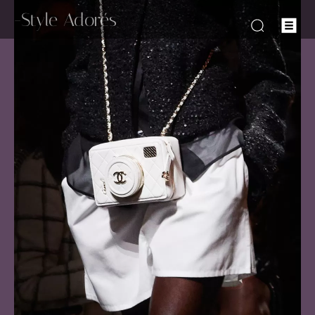
-Style Adorés