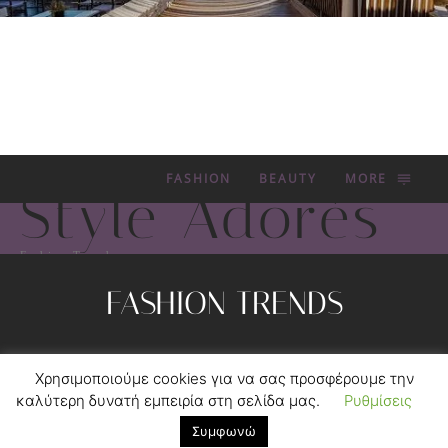
FASHION
BEAUTY
MORE
Style Adorés
Fashion Trends
FASHION TRENDS
Privacy Policy
Contact
Χρησιμοποιούμε cookies για να σας προσφέρουμε την
© 2012-2020 MYKONOS TICKER GROUP.
FORGEDSOFT™
καλύτερη δυνατή εμπειρία στη σελίδα μας.
Ρυθμίσεις
DEVELOPMENT.
Συμφωνώ