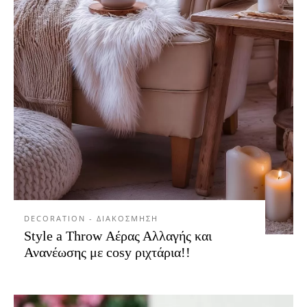
DECORATION - ΔΙΑΚΟΣΜΗΣΗ
Style a Throw Αέρας Αλλαγής και
Ανανέωσης με cosy ριχτάρια!!