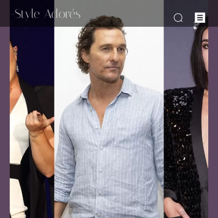
-Style Adorés