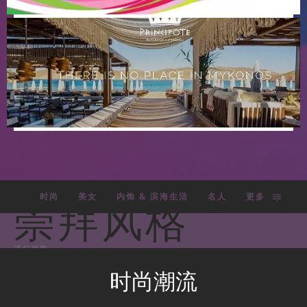
时尚
美女
内饰 & 滨海生活
名人
更多
崇拜风格
流行趋势
时尚潮流