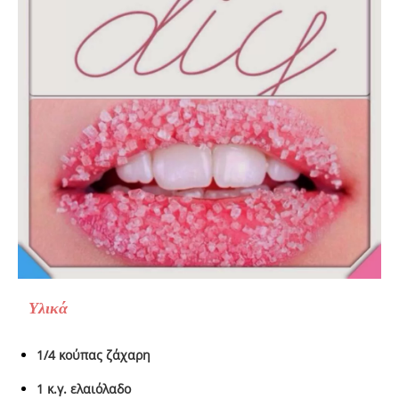
Υ
λικ
ά
1/4 κούπας ζάχαρη
1 κ.γ. ελαιόλαδο