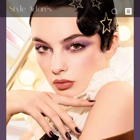
-Style Adorés