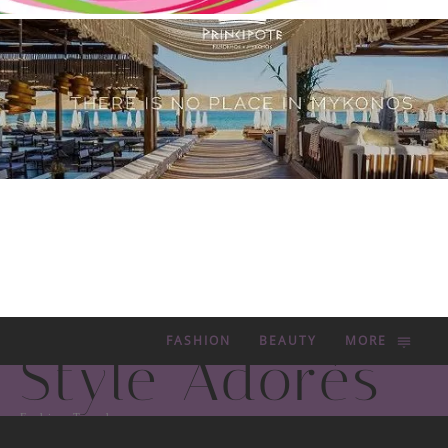
FASHION
BEAUTY
MORE
Style Adorés
Fashion Trends