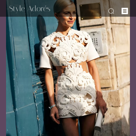
-Style Adorés