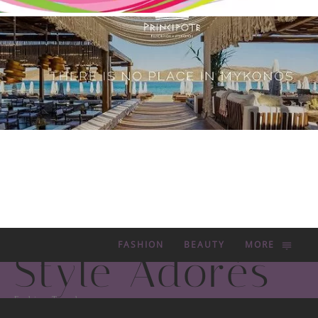
FASHION
BEAUTY
MORE
Style Adorés
Fashion Trends