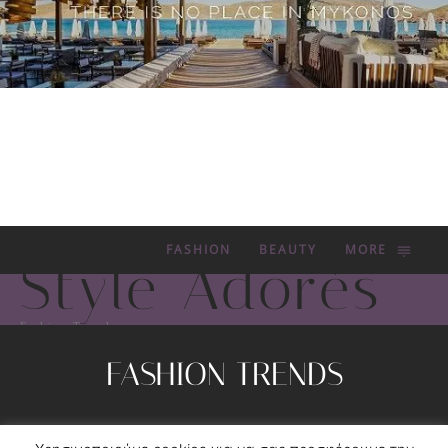
FASHION
BEAUTY
MORE
Style Adorés
Fashion Trends
FASHION TRENDS
Privacy Policy
Contact