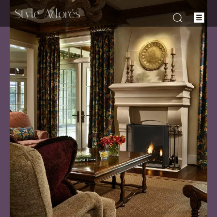
-Style Adorés