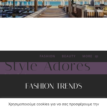
FASHION
BEAUTY
MORE
Style Adorés
Fashion Trends
FASHION TRENDS
Privacy Policy
Contact
Χρησιμοποιούμε cookies για να σας προσφέρουμε την