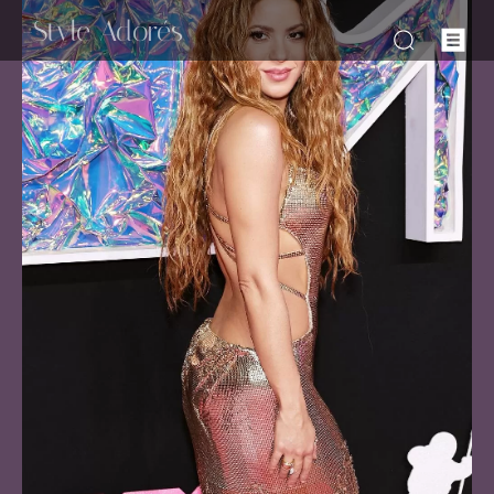
-Style Adorés