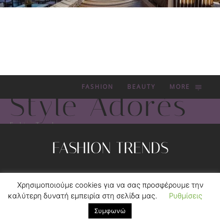
FASHION
BEAUTY
MORE
Style Adorés
Fashion Trends
FASHION TRENDS
Privacy Policy
Contact
Χρησιμοποιούμε cookies για να σας προσφέρουμε την
© 2012-2020 MYKONOS TICKER GROUP.
FORGEDSOFT™
καλύτερη δυνατή εμπειρία στη σελίδα μας.
Ρυθμίσεις
DEVELOPMENT.
Συμφωνώ