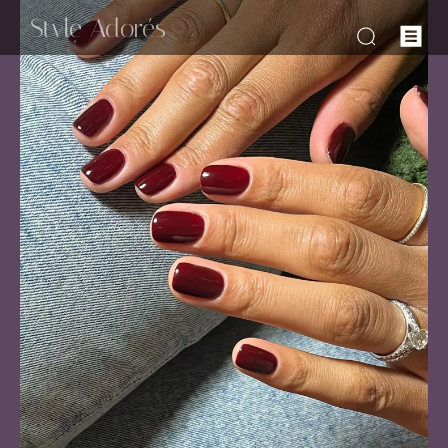
-Style Adorés