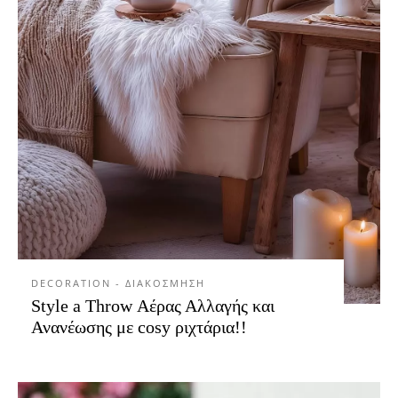
DECORATION - ΔΙΑΚΟΣΜΗΣΗ
Style a Throw Αέρας Αλλαγής και
Ανανέωσης με cosy ριχτάρια!!