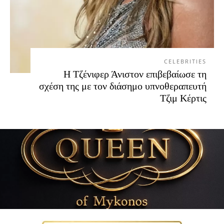
CELEBRITIES
Η Τζένιφερ Άνιστον επιβεβαίωσε τη
σχέση της με τον διάσημο υπνοθεραπευτή
Τζιμ Κέρτις