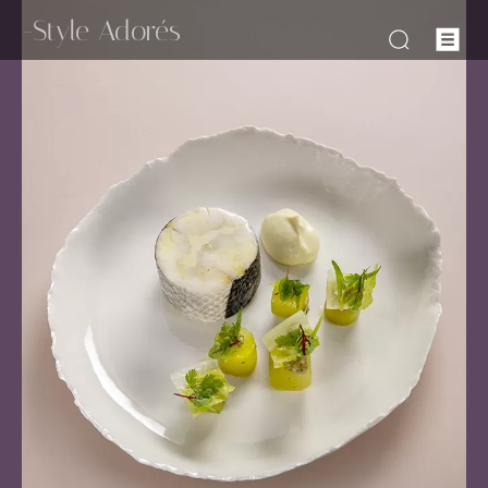
-Style Adorés