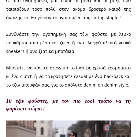
Οι πιο αγαπημένες μας είναι οι μίντι και οι μάξι, που
ταιριάζουν τόσο πολύ στον ακόμα δροσερό καιρό της
άνοιξης και θα γίνουν το αγαπημένο σας spring staple!!
Συνδυάστε την αγαπημένη σας τζιν φούστα με λευκό
πουκάμισο από μέσα και ζώνη ή ένα ελαφρύ πλεκτό, λευκά
sneakers ή ανοιξιάτικα μποτάκια.
Μπορείτε να κάνετε dress up το look με χρυσά κοσμήματα
κι ένα clutch ή να το κρατήσετε casual με ένα backpack και
το τζιν μπουφάν σας, για το απόλυτο denim on denim style.
10 τζιν φούστες, με τον πιο cool τρόπο να τη
φορέσετε τώρα!!