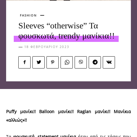
FASHION
Sleeves “otherwise” Τα
φουσκωτά, trendy μανίκια!!
18 ΦΕΒΡΟΥΑΡΊΟΥ 2023
Puffy μανίκι!! Balloon μανίκι!! Raglan μανίκι!! Μανίκια
«αλλιώς»!!
Τα
φουσκωτά, statement μανίκια
ήταν από τις τάσεις που