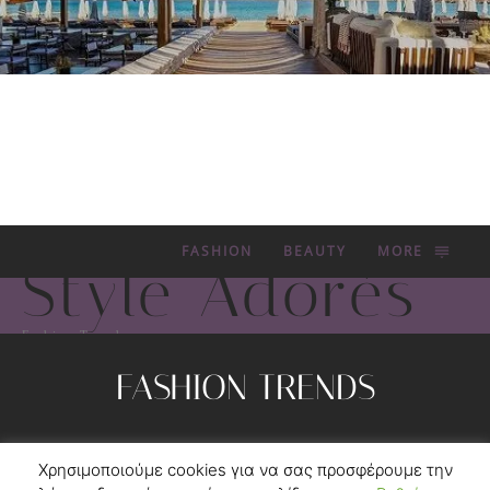
FASHION
BEAUTY
MORE
Style Adorés
Fashion Trends
FASHION TRENDS
Privacy Policy
Contact
Χρησιμοποιούμε cookies για να σας προσφέρουμε την