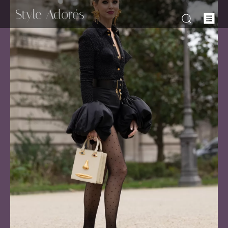
-Style Adorés