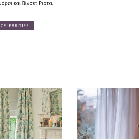
υάρσι και Βίνσετ Ριότα.
CELEBRITIES