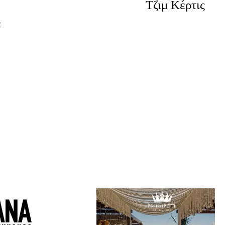
Τζιμ Κέρτις
ε