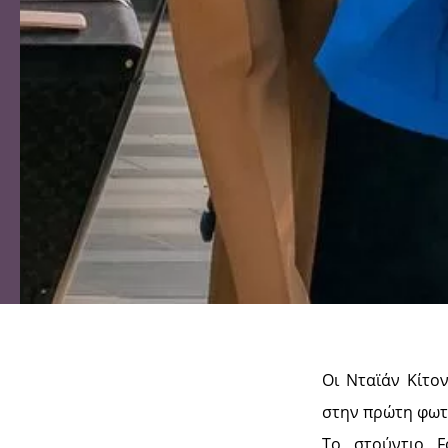
Οι Νταϊάν Κίτον
στην πρώτη φωτο
Το στούντιο F