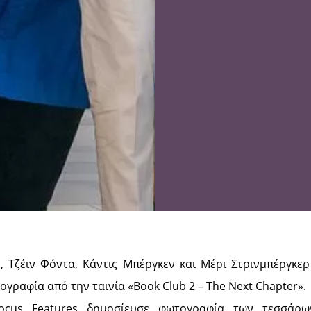
, Τζέιν Φόντα, Κάντις Μπέργκεν και Μέρι Στρινμπέργκερ
γραφία από την ταινία «Book Club 2 – The Next Chapter».
ocus Features δημοσίευσε φωτογραφία των τεσσάρ