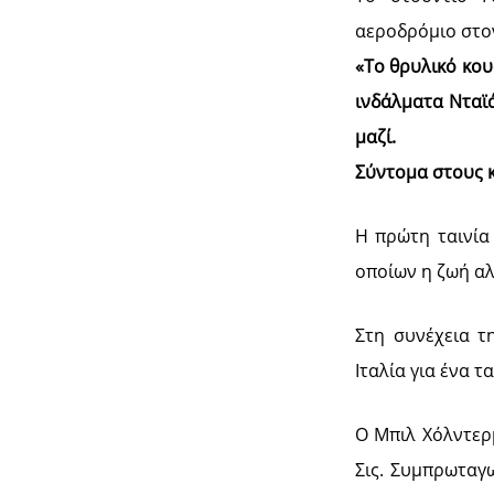
αεροδρόμιο στον
«Το θρυλικό κου
ινδάλματα Νταϊά
μαζί.
Σύντομα στους 
Η πρώτη ταινία
οποίων η ζωή αλ
Στη συνέχεια τ
Ιταλία για ένα τα
Ο Μπιλ Χόλντερμ
Σις. Συμπρωταγω