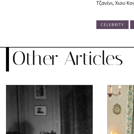
Τζανίνι, Χιου Κο
CELEBRITY
Other Articles