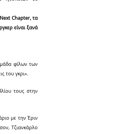
Next Chapter, τα
ργκερ είναι ξανά
ομάδα φίλων των
ς του γκρι».
βλίου τους στην
άριο με την Έριν
λσον, Τζιανκάρλο