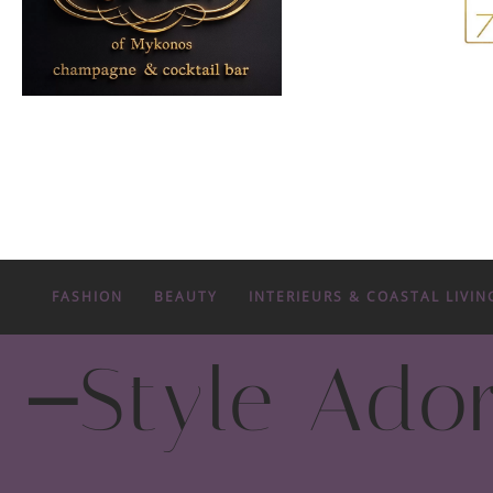
FASHION
BEAUTY
INTERIEURS & COASTAL LIVIN
-
Style Ado