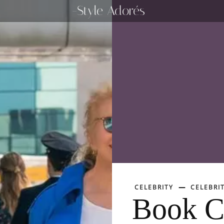
-Style Adorés
CELEBRITY
CELEBRIT
Book C