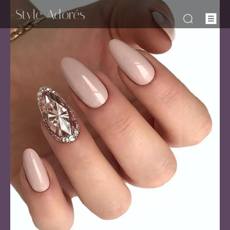
-Style Adorés