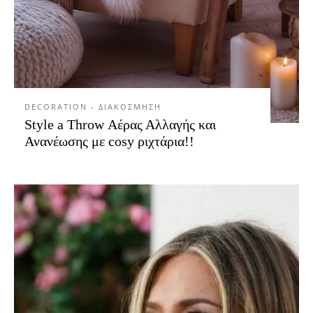
DECORATION - ΔΙΑΚΟΣΜΗΣΗ
Style a Throw Αέρας Αλλαγής και
Ανανέωσης με cosy ριχτάρια!!