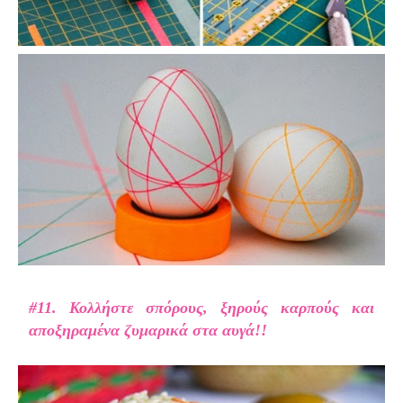
#11. Κολλήστε
σπόρους, ξηρούς καρπούς και
αποξηραμένα ζυμαρικά στα αυγά!!