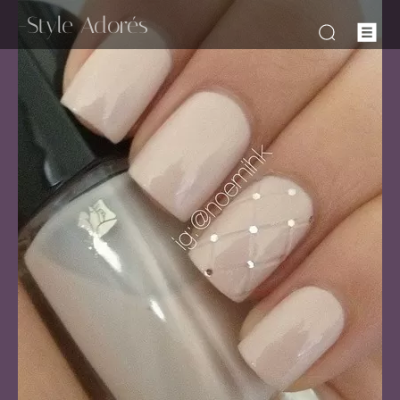
-Style Adorés