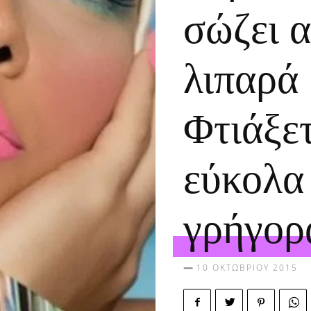
σώζει α
λιπαρά 
Φτιάξετ
εύκολα
γρήγορ
10 ΟΚΤΩΒΡΊΟΥ 2015