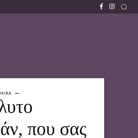
ΑΙΚΑ
λυτο
άν, που σας