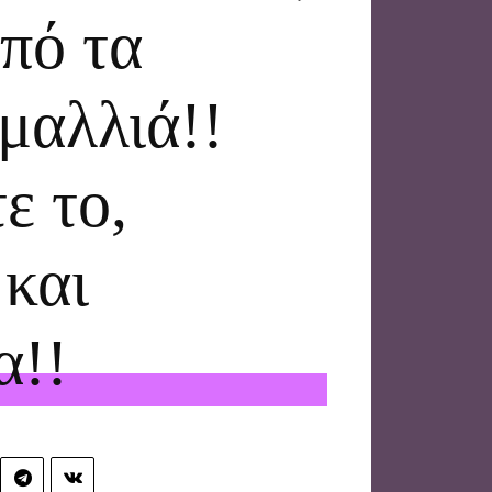
πό τα
μαλλιά!!
ε το,
 και
α!!