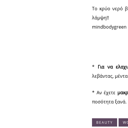
Το κρύο νερό βο
λάμψη!!
mindbodygreen
*
Για να ελαχι
λεβάντας, μέντα
* Αν έχετε
μακρ
ποσότητα ξανά.
BEAUTY
W