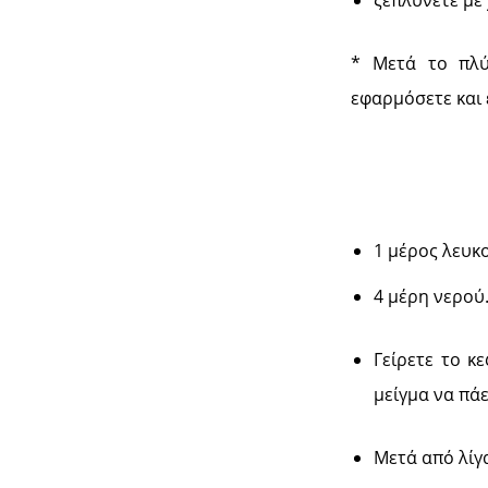
ξεπλύνετε με
* Μετά το πλύ
εφαρμόσετε και 
1 μέρος λευκ
4 μέρη νερού
Γείρετε το κ
μείγμα να πάε
Μετά από λίγ