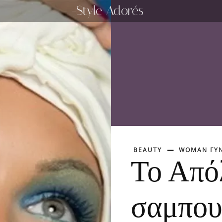
-Style Adorés
BEAUTY
WOMAN ΓΥΝ
Το Από
σαμπου