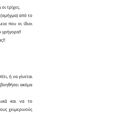
οι τρίχες.
 (σμήγμα) από το
ια που οι ίδιοι
ο γρήγορα!!
ς!!
τι, ή να γίνεται
ς βοηθήσει ακόμα
λικά και να το
τους χειμερινούς