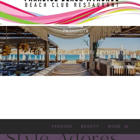
FASHION
BEAUTY
MORE
Style Adorés