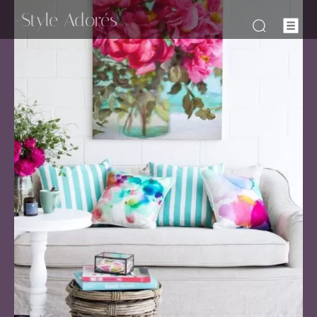
-Style Adorés