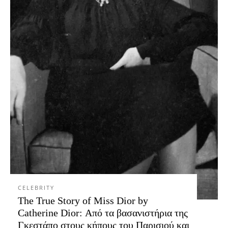
CELEBRITY
The True Story of Miss Dior by
Catherine Dior: Από τα βασανιστήρια της
Γκεστάπο στους κήπους του Παρισιού και