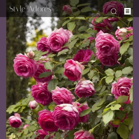
-Style Adorés