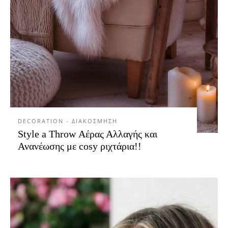
DECORATION - ΔΙΑΚΟΣΜΗΣΗ
Style a Throw Αέρας Αλλαγής και
Ανανέωσης με cosy ριχτάρια!!