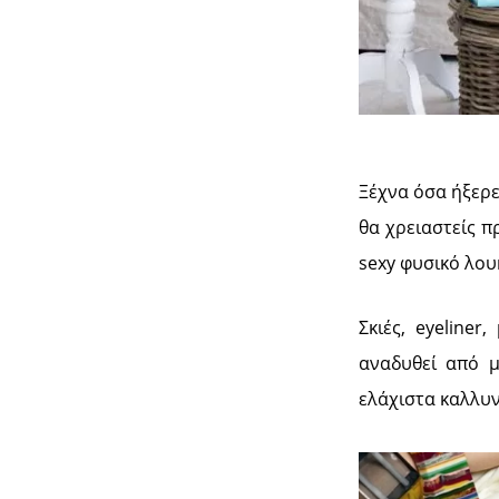
Ξέχνα όσα ήξερε
θα χρειαστείς π
sexy φυσικό λουκ
Σκιές, eyeline
αναδυθεί από μ
ελάχιστα καλλυν