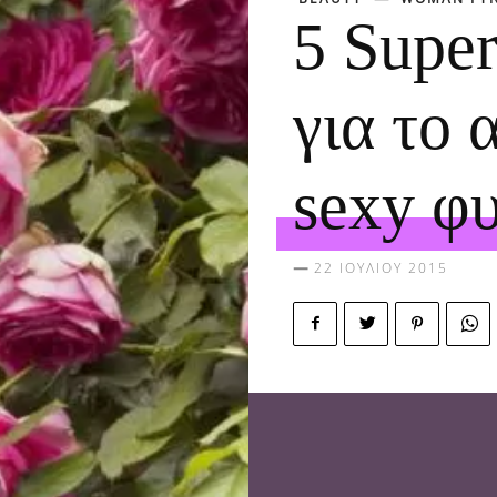
5 Super
για το 
sexy φυ
22 ΙΟΥΛΊΟΥ 2015