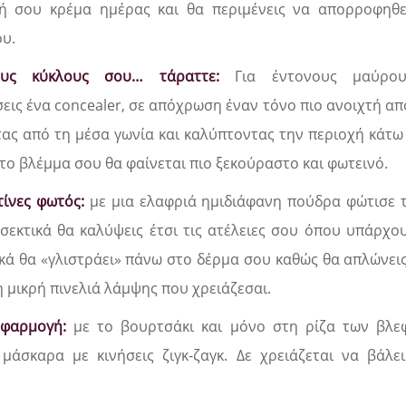
κή σου κρέμα ημέρας και θα περιμένεις να απορροφηθ
ου.
υς κύκλους σου… τάραττε:
Για έντονους μαύρο
εις ένα concealer, σε απόχρωση έναν τόνο πιο ανοιχτή απ
τας από τη μέσα γωνία και καλύπτοντας την περιοχή κάτω
 το βλέμμα σου θα φαίνεται πιο ξεκούραστο και φωτεινό.
ίνες φωτός:
με μια ελαφριά ημιδιάφανη πούδρα φώτισε
σεκτικά θα καλύψεις έτσι τις ατέλειες σου όπου υπάρχο
κά θα «γλιστράει» πάνω στο δέρμα σου καθώς θα απλώνει
η μικρή πινελιά λάμψης που χρειάζεσαι.
 εφαρμογή:
με το βουρτσάκι και μόνο στη ρίζα των βλ
μάσκαρα με κινήσεις ζιγκ-ζαγκ. Δε χρειάζεται να βάλει