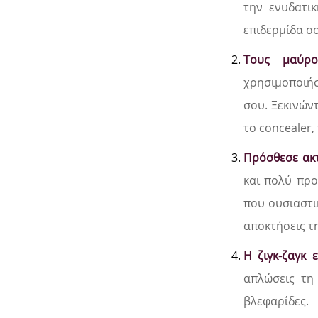
την ενυδατι
επιδερμίδα σ
Τους μαύρο
χρησιμοποιήσ
σου. Ξεκινών
το concealer,
Πρόσθεσε ακτ
και πολύ προ
που ουσιαστι
αποκτήσεις τ
Η ζιγκ-ζαγκ
απλώσεις τη 
βλεφαρίδες.