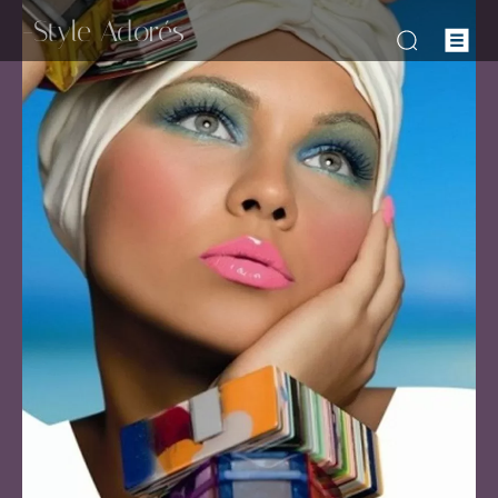
-Style Adorés