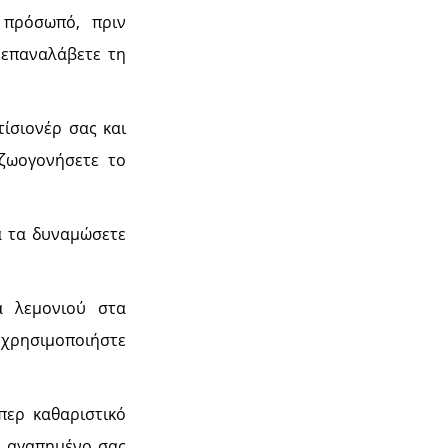
πρόσωπό, πριν
 επαναλάβετε τη
ίσιονέρ σας και
αζωογονήσετε το
α τα δυναμώσετε
α λεμονιού στα
ι χρησιμοποιήστε
περ καθαριστικό
ο αγαπημένο σας