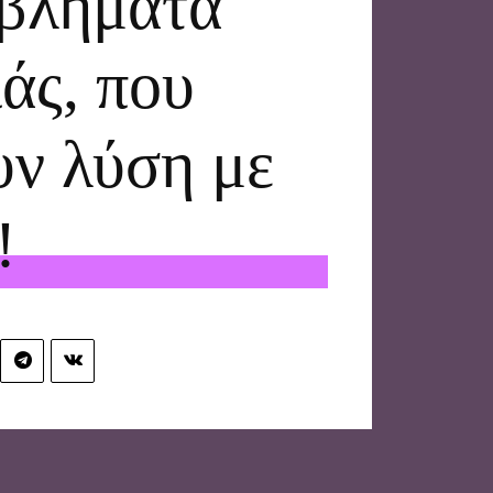
βλήματα
άς, που
υν λύση με
!