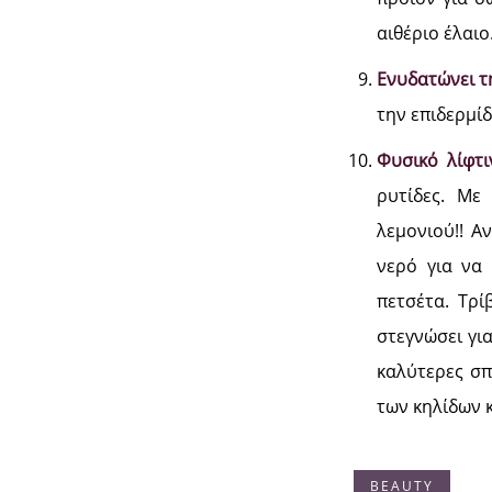
αιθέριο έλαιο
Ενυδατώνει τ
την επιδερμίδ
Φυσικό λίφτι
ρυτίδες. Mε
λεμονιού!! Α
νερό για να
πετσέτα. Τρ
στεγνώσει για
καλύτερες σπι
των κηλίδων κ
BEAUTY