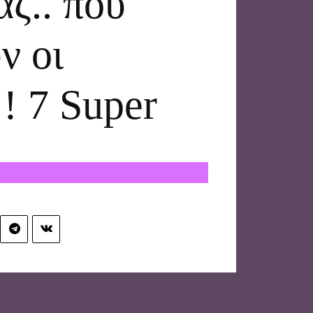
ζ.. που
ν οι
! 7 Super