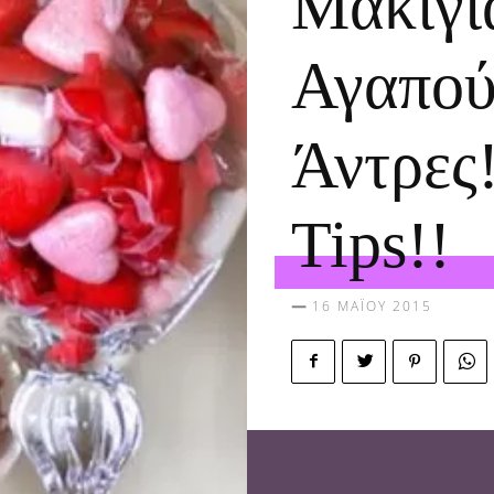
Μακιγιά
Αγαπού
Άντρες!
Tips!!
16 ΜΑΪ́ΟΥ 2015