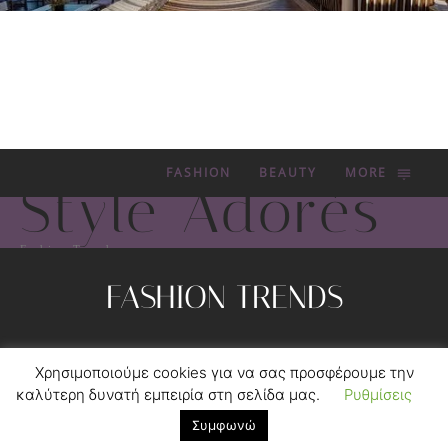
FASHION
BEAUTY
MORE
Style Adorés
Fashion Trends
FASHION TRENDS
Privacy Policy
Contact
Χρησιμοποιούμε cookies για να σας προσφέρουμε την
καλύτερη δυνατή εμπειρία στη σελίδα μας.
Ρυθμίσεις
© 2012-2020 MYKONOS TICKER GROUP.
FORGEDSOFT™
DEVELOPMENT.
Συμφωνώ