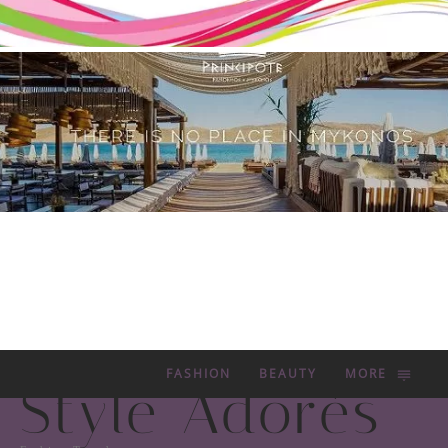
FASHION
BEAUTY
MORE
Style Adorés