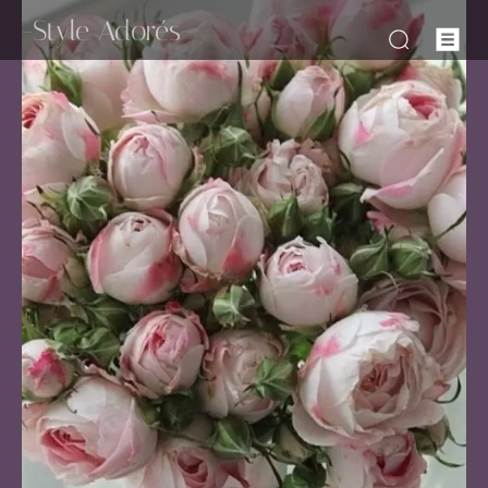
-Style Adorés