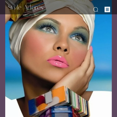
-Style Adorés