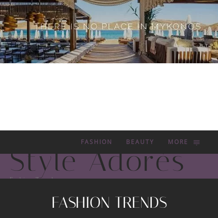
FASHION
BEAUTY
MORE
Style Adorés
Fashion Trends
FASHION TRENDS