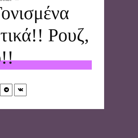
Τονισμένα
ικά!! Ρουζ,
!!