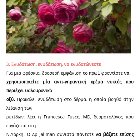
3. Ενυδάτωση, ενυδάτωση, να ενυδατώνεστε
Για μια φρέσκια, δροσερή εμφάνιση το πρωί, φροντίστε
να
χρησιμοποιείτε μία αντι-γηραντική κρέμα νυκτός που
περιέχει υαλουρονικό
οξύ.
Προκαλεί ενυδάτωση στο δέρμα, η οποία βοηθά στην
λείανση των
ρυτίδων, λέει η Francesca Fusco, MD, δερματολόγος που
εργάζεται στη
Ν.Υόρκη. Ο Δρ Jaliman συνιστά πάντοτε
να βάζετε επίσης