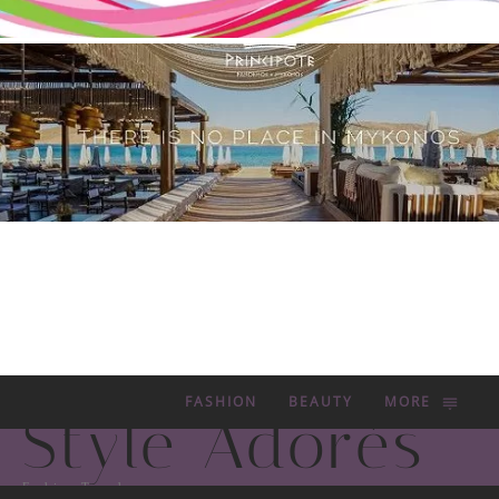
FASHION
BEAUTY
MORE
Style Adorés
Fashion Trends