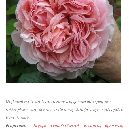
Οι βιταμίνες Α και C συντελούν στη φυσική διέγερση του
κολλαγόνου και δίνουν απίστευτη λάμψη στην επιδερμίδα.
Έτσι, λοιπόν,
θεωρείται:
Ισχυρό αντιοξειδωτικό, τονωτικό, θρεπτικό,