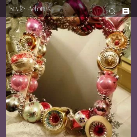
-Style Adorés