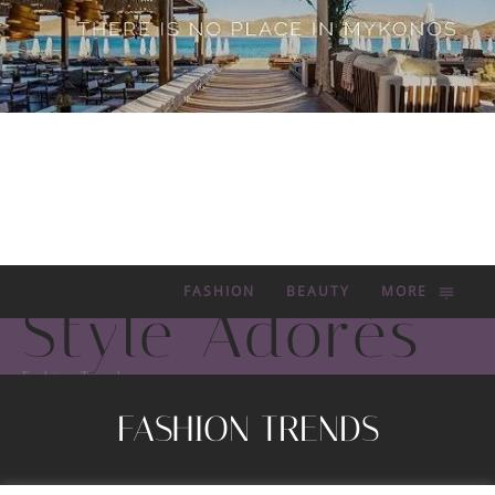
FASHION
BEAUTY
MORE
Style Adorés
Fashion Trends
FASHION TRENDS