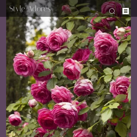
-Style Adorés