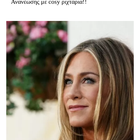
Ανανέωσης με cosy ριχτάρια!!