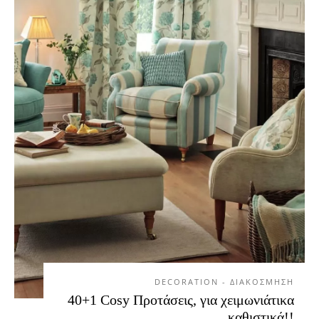
DECORATION - ΔΙΑΚΟΣΜΗΣΗ
40+1 Cosy Προτάσεις, για χειμωνιάτικα
καθιστικά!!