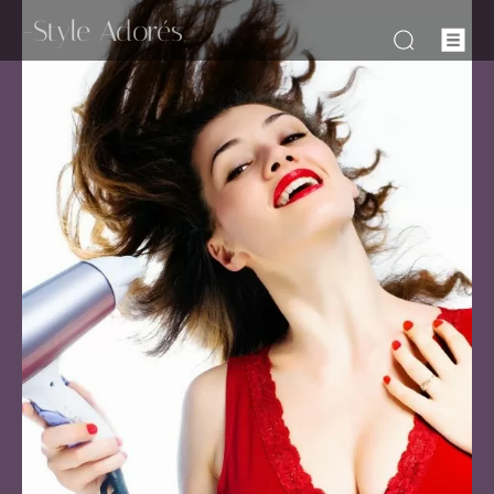
-Style Adorés