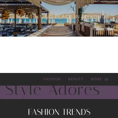
FASHION
BEAUTY
MORE
Style Adorés
Fashion Trends
FASHION TRENDS