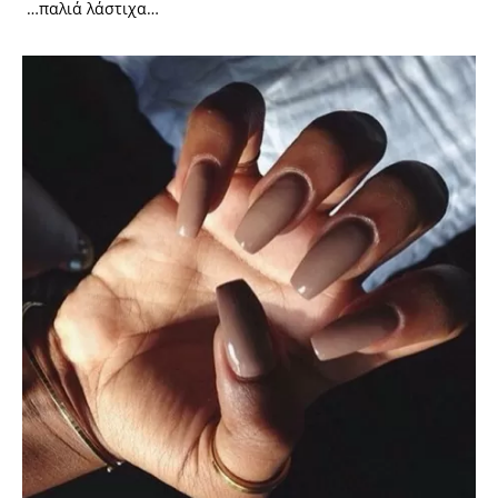
…παλιά λάστιχα…