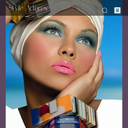
-Style Adorés