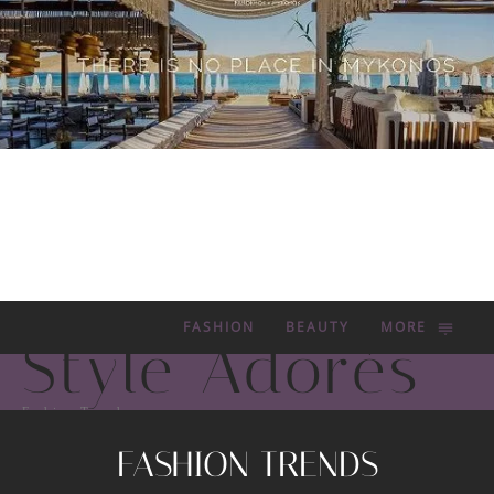
FASHION
BEAUTY
MORE
Style Adorés
Fashion Trends
FASHION TRENDS