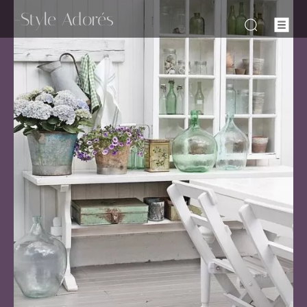
-Style Adorés