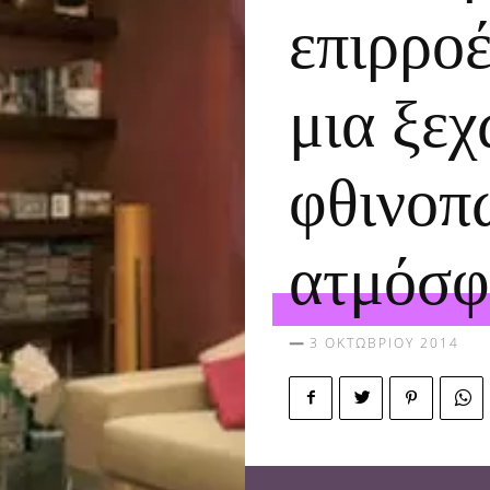
επιρροέ
μια ξε
φθινοπ
ατμόσφ
3 ΟΚΤΩΒΡΊΟΥ 2014