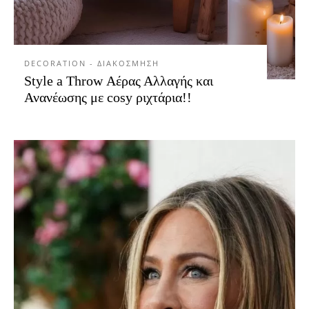
DECORATION - ΔΙΑΚΟΣΜΗΣΗ
Style a Throw Αέρας Αλλαγής και
Ανανέωσης με cosy ριχτάρια!!