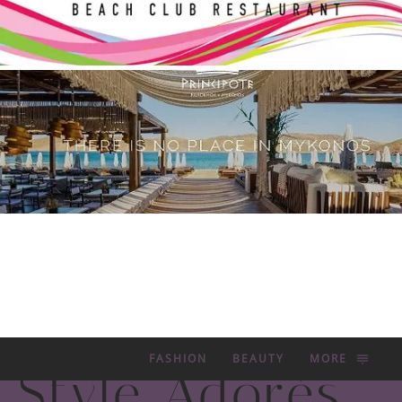
FASHION
BEAUTY
MORE
Style Adorés