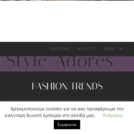
FASHION
BEAUTY
MORE
Style Adorés
Fashion Trends
FASHION TRENDS
Privacy Policy
Contact
Χρησιμοποιούμε cookies για να σας προσφέρουμε την
© 2012-2020 MYKONOS TICKER GROUP.
FORGEDSOFT™
καλύτερη δυνατή εμπειρία στη σελίδα μας.
Ρυθμίσεις
DEVELOPMENT.
Συμφωνώ